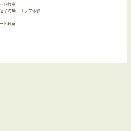
ート教室
逗子海岸 サップ体験
ート教室