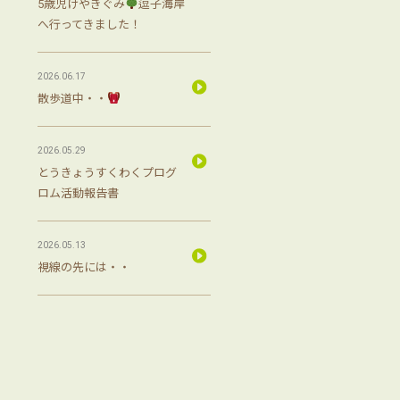
5歳児けやきぐみ
逗子海岸
へ行ってきました！
2026.06.17
散歩道中・・
2026.05.29
とうきょうすくわくプログ
ロム活動報告書
2026.05.13
視線の先には・・