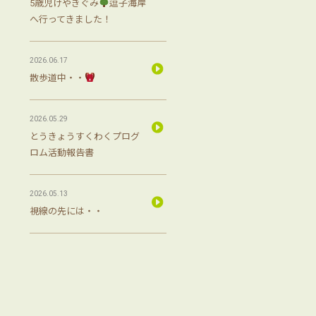
5歳児けやきぐみ
逗子海岸
へ行ってきました！
2026.06.17
散歩道中・・
2026.05.29
とうきょうすくわくプログ
ロム活動報告書
2026.05.13
視線の先には・・