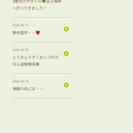
5歳児けやきぐみ
逗子海岸
へ行ってきました！
2026.06.17
散歩道中・・
2026.05.29
とうきょうすくわくプログ
ロム活動報告書
2026.05.13
視線の先には・・