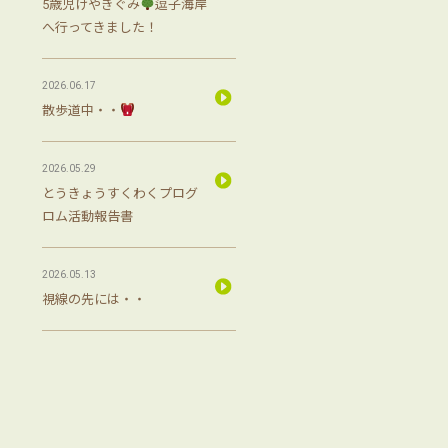
5歳児けやきぐみ
逗子海岸
へ行ってきました！
2026.06.17
散歩道中・・
2026.05.29
とうきょうすくわくプログ
ロム活動報告書
2026.05.13
視線の先には・・