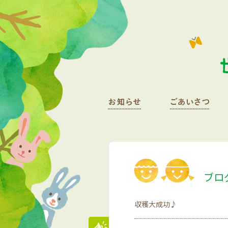
ブロ
収穫大成功♪