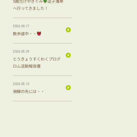
5歳児けやきぐみ
逗子海岸
へ行ってきました！
2026.06.17
散歩道中・・
2026.05.29
とうきょうすくわくプログ
ロム活動報告書
2026.05.13
視線の先には・・