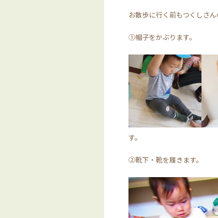
お散歩に行く前もつくしさん
①帽子をかぶります。
す。
②靴下・靴を履きます。