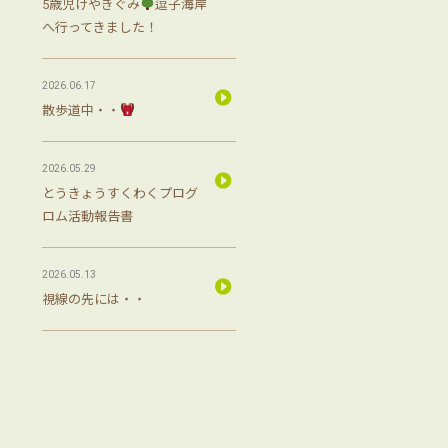
5歳児けやきぐみ
逗子海岸
へ行ってきました！
2026.06.17
散歩道中・・
2026.05.29
とうきょうすくわくプログ
ロム活動報告書
2026.05.13
視線の先には・・